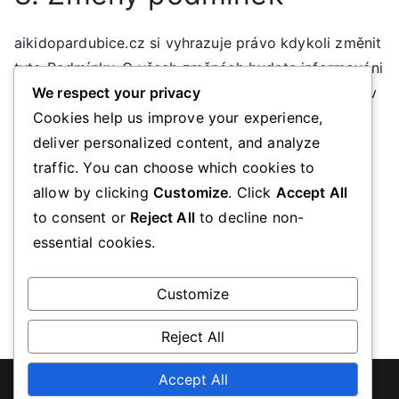
aikidopardubice.cz si vyhrazuje právo kdykoli změnit
tyto Podmínky. O všech změnách budete informováni
prostřednictvím oznámení na Webu. Pokračováním v
We respect your privacy
používání Webu po provedení změn souhlasíte s
Cookies help us improve your experience,
novými Podmínkami.
deliver personalized content, and analyze
traffic. You can choose which cookies to
9. Kontaktní informace
allow by clicking
Customize
. Click
Accept All
to consent or
Reject All
to decline non-
essential cookies.
Pokud máte jakékoli dotazy ohledně těchto
Podmínek, kontaktujte nás na adrese:
legal@aikidopardubice.cz
Customize
Reject All
Copyright © 2026
aikidopardubice.cz
Accept All
. Powered by
Zakra