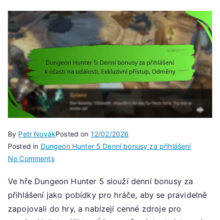
By
Petr Novák
Posted on
12/02/2026
Posted in
Dungeon Hunter 5 Denní bonusy za přihlášení
on
No Comments
Dungeon
Ve hře Dungeon Hunter 5 slouží denní bonusy za
Hunter
přihlášení jako pobídky pro hráče, aby se pravidelně
5:
Denní
zapojovali do hry, a nabízejí cenné zdroje pro
bonusy