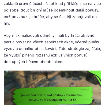
základě úrovně účasti. Například přihlášení se na více
po sobě jdoucích dní může odemknout další bonusy,
což povzbuzuje hráče, aby se častěji zapojovali do
hry.
Aby maximalizovali odměny, měli by hráči aktivně
participovat na všech aspektech akce, včetně plnění
výzev a denního přihlašování. Tato strategie zajišťuje,
že využijí plného rozsahu exkluzivních bonusů
dostupných během období akce.