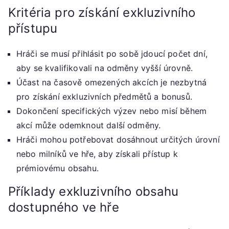
Kritéria pro získání exkluzivního
přístupu
Hráči se musí přihlásit po sobě jdoucí počet dní,
aby se kvalifikovali na odměny vyšší úrovně.
Účast na časově omezených akcích je nezbytná
pro získání exkluzivních předmětů a bonusů.
Dokončení specifických výzev nebo misí během
akcí může odemknout další odměny.
Hráči mohou potřebovat dosáhnout určitých úrovní
nebo milníků ve hře, aby získali přístup k
prémiovému obsahu.
Příklady exkluzivního obsahu
dostupného ve hře