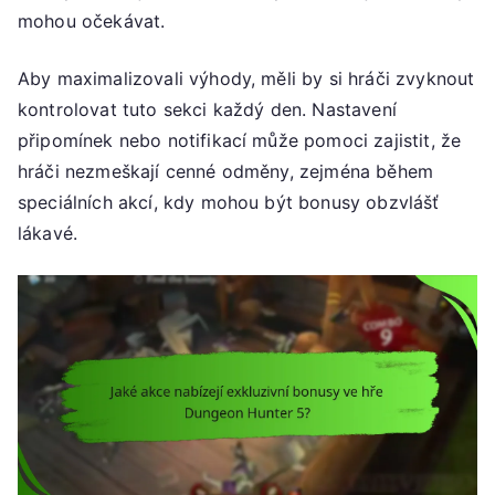
mohou očekávat.
Aby maximalizovali výhody, měli by si hráči zvyknout
kontrolovat tuto sekci každý den. Nastavení
připomínek nebo notifikací může pomoci zajistit, že
hráči nezmeškají cenné odměny, zejména během
speciálních akcí, kdy mohou být bonusy obzvlášť
lákavé.