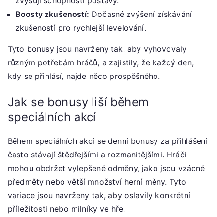
zvyšují schopnosti postavy.
Boosty zkušeností:
Dočasné zvýšení získávání
zkušeností pro rychlejší levelování.
Tyto bonusy jsou navrženy tak, aby vyhovovaly
různým potřebám hráčů, a zajistily, že každý den,
kdy se přihlásí, najde něco prospěšného.
Jak se bonusy liší během
speciálních akcí
Během speciálních akcí se denní bonusy za přihlášení
často stávají štědřejšími a rozmanitějšími. Hráči
mohou obdržet vylepšené odměny, jako jsou vzácné
předměty nebo větší množství herní měny. Tyto
variace jsou navrženy tak, aby oslavily konkrétní
příležitosti nebo milníky ve hře.