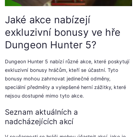
Jaké akce nabízejí
exkluzivní bonusy ve hře
Dungeon Hunter 5?
Dungeon Hunter 5 nabízí různé akce, které poskytují
exkluzivní bonusy hráčům, kteří se účastní. Tyto
bonusy mohou zahrnovat jedinečné odměny,
speciální předměty a vylepšené herní zážitky, které
nejsou dostupné mimo tyto akce.
Seznam aktuálních a
nadcházejících akcí
V současnosti se hráči mohou účastnit akcí, jako je