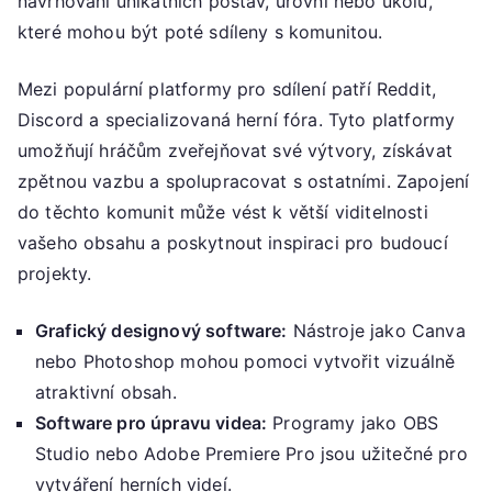
navrhování unikátních postav, úrovní nebo úkolů,
které mohou být poté sdíleny s komunitou.
Mezi populární platformy pro sdílení patří Reddit,
Discord a specializovaná herní fóra. Tyto platformy
umožňují hráčům zveřejňovat své výtvory, získávat
zpětnou vazbu a spolupracovat s ostatními. Zapojení
do těchto komunit může vést k větší viditelnosti
vašeho obsahu a poskytnout inspiraci pro budoucí
projekty.
Grafický designový software:
Nástroje jako Canva
nebo Photoshop mohou pomoci vytvořit vizuálně
atraktivní obsah.
Software pro úpravu videa:
Programy jako OBS
Studio nebo Adobe Premiere Pro jsou užitečné pro
vytváření herních videí.