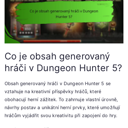
Co je obsah generovaný
hráči v Dungeon Hunter 5?
Obsah generovaný hráči v Dungeon Hunter 5 se
vztahuje na kreativní příspěvky hráčů, které
obohacují herní zážitek. To zahrnuje vlastní úrovně,
návrhy postav a unikátní herní prvky, které umožňují
hráčům vyjádřit svou kreativitu při zapojení do hry.