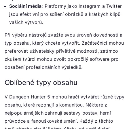
Sociální média:
Platformy jako Instagram a Twitter
jsou efektivní pro sdílení obrázků a krátkých klipů
vašich výtvorů.
Při výběru nástrojů zvažte svou úroveň dovedností a
typ obsahu, který chcete vytvořit. Začátečníci mohou
preferovat uživatelsky přívětivé možnosti, zatímco
zkušení tvůrci mohou zvolit pokročilý software pro
dosažení profesionálních výsledků.
Oblíbené typy obsahu
V Dungeon Hunter 5 mohou hráči vytvářet různé typy
obsahu, které rezonují s komunitou. Některé z
nejpopulárnějších zahrnují sestavy postav, herní
průvodce a fanouškovské umění. Každý z těchto
typů obsahu slouží jinému účelu, od vzdělávání