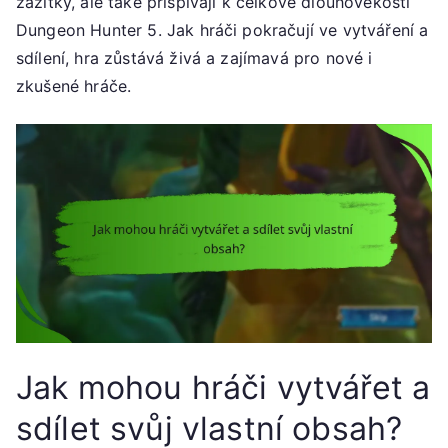
zážitky, ale také přispívají k celkové dlouhověkosti
Dungeon Hunter 5. Jak hráči pokračují ve vytváření a
sdílení, hra zůstává živá a zajímavá pro nové i
zkušené hráče.
Jak mohou hráči vytvářet a
sdílet svůj vlastní obsah?