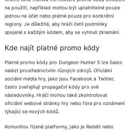
na použití, například mohou být uplatnitelné pouze
jednou na účet nebo platné pouze pro konkrétní
regiony. Je důležité, aby hráči četli podmínky
spojené s každým kódem, aby se vyhnuli zklamání.
Kde najít platné promo kódy
Platné promo kódy pro Dungeon Hunter 5 lze často
nalézt prostřednictvím různých zdrojů. Oficiální
sociální média hry, jako jsou Facebook a Twitter,
často zveřejňují propagační kódy pro své
následovníky. Hráči mohou také zkontrolovat
oficiální webové stránky hry nebo fóra pro oznámení
týkající se nových kódů.
Komunitou řízené platformy, jako je Reddit nebo