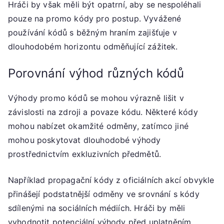
Hráči by však měli být opatrní, aby se nespoléhali
pouze na promo kódy pro postup. Vyvážené
používání kódů s běžným hraním zajišťuje v
dlouhodobém horizontu odměňující zážitek.
Porovnání výhod různých kódů
Výhody promo kódů se mohou výrazně lišit v
závislosti na zdroji a povaze kódu. Některé kódy
mohou nabízet okamžité odměny, zatímco jiné
mohou poskytovat dlouhodobé výhody
prostřednictvím exkluzivních předmětů.
Například propagační kódy z oficiálních akcí obvykle
přinášejí podstatnější odměny ve srovnání s kódy
sdílenými na sociálních médiích. Hráči by měli
vyhodnotit potenciální výhody před uplatněním